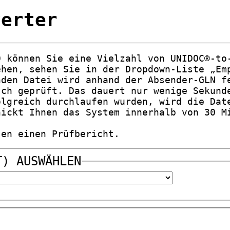
verter
0 können Sie eine Vielzahl von UNIDOC®-to
ehen, sehen Sie in der Dropdown-Liste „Em
nden Datei wird anhand der Absender-GLN f
sch geprüft. Das dauert nur wenige Sekund
olgreich durchlaufen wurden, wird die Dat
hickt Ihnen das System innerhalb von 30 M
sen einen Prüfbericht.
T)
AUSWÄHLEN